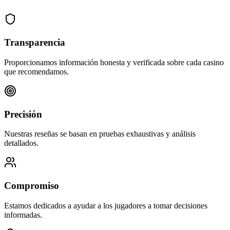
Transparencia
Proporcionamos información honesta y verificada sobre cada casino
que recomendamos.
Precisión
Nuestras reseñas se basan en pruebas exhaustivas y análisis
detallados.
Compromiso
Estamos dedicados a ayudar a los jugadores a tomar decisiones
informadas.